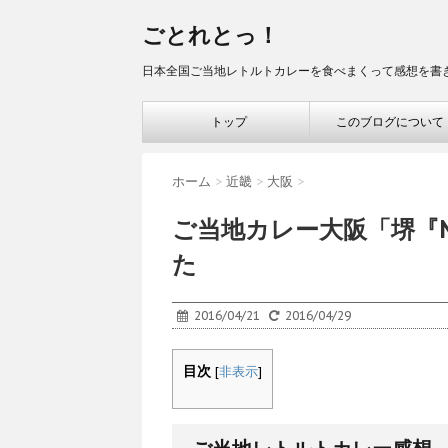
ごとれとっ！
日本全国ご当地レトルトカレーを食べまくって感想を書
トップ
このブログについて
ホーム
>
近畿
>
大阪
>
ご当地カレー大阪「堺『M
た
2016/04/21
2016/04/29
目次
[
非表示
]