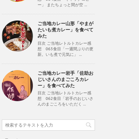
ー」 またちょっと間が空 ...
ご当地カレー山形「やまが
たいも煮カレー」を食べて
みた
目次 ご当地レトルトカレー感
想 063食目「一週間ぶりの更
新。いも煮で元気に」 ...
ご当地カレー岩手「佐助お
じいさんのまごころカレ
ー」を食べてみた
目次 ご当地レトルトカレー感
想 062食目「岩手のおじいさ
んのまごころをいただく ...