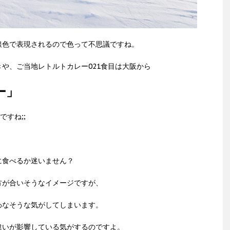
銀色で表現されるので色って不思議ですね。
や、ご当地レトルトカレー021食目は大阪から
レー」
すね;;
に食べるか迷いません？
方が合いそうなイメージですが、
わなそうな気がしてしまいます。
違いが影響している気がするのですよ。