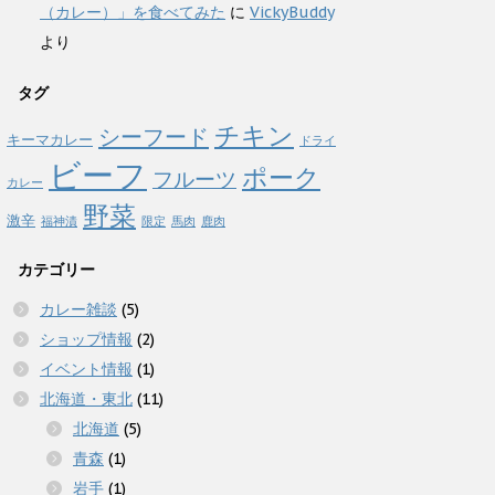
（カレー）」を食べてみた
に
VickyBuddy
より
タグ
チキン
シーフード
キーマカレー
ドライ
ビーフ
ポーク
フルーツ
カレー
野菜
激辛
福神漬
限定
馬肉
鹿肉
カテゴリー
カレー雑談
(5)
ショップ情報
(2)
イベント情報
(1)
北海道・東北
(11)
北海道
(5)
青森
(1)
岩手
(1)