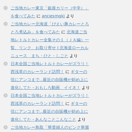
ご当地カレー東京「銀座カリー（中辛）」
を食べてみた
に
anciesmgkl
より
ご当地カレー北海道「びえい豚カレーとろ
とろ煮込み」を食べてみた
に
北海道ご当
地レトルトカレー全集その１（ＪＡ編）一
覧、リンク、お取り寄せ | 北海道ローカル
ニュース まち・ひと・しごと
より
日本全国ご当地レトルトカレーがズラリ！
西浅草のカレーランド訪問！
に
ギターの
弦にアンコまで…最近の自販機が斜め上に
進化してた - おもしろ動画 イイネ！
より
日本全国ご当地レトルトカレーがズラリ！
西浅草のカレーランド訪問！
に
ギターの
弦にアンコまで…最近の自販機が斜め上に
進化してた - あんなことこんなこと
より
ご当地カレー鳥取「華貴婦人のピンク華麗