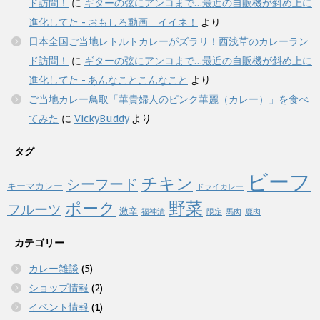
ド訪問！
に
ギターの弦にアンコまで…最近の自販機が斜め上に
進化してた - おもしろ動画 イイネ！
より
日本全国ご当地レトルトカレーがズラリ！西浅草のカレーラン
ド訪問！
に
ギターの弦にアンコまで…最近の自販機が斜め上に
進化してた - あんなことこんなこと
より
ご当地カレー鳥取「華貴婦人のピンク華麗（カレー）」を食べ
てみた
に
VickyBuddy
より
タグ
ビーフ
チキン
シーフード
キーマカレー
ドライカレー
野菜
ポーク
フルーツ
激辛
福神漬
限定
馬肉
鹿肉
カテゴリー
カレー雑談
(5)
ショップ情報
(2)
イベント情報
(1)