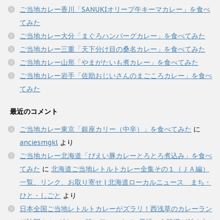
ご当地カレー香川「SANUKIオリーブ牛キーマカレー」を食べ
てみた
ご当地カレー大分「まぐろハンバーグカレー」を食べてみた
ご当地カレー三重「天下分け目の桑名カレー」を食べてみた
ご当地カレー山形「やまがたいも煮カレー」を食べてみた
ご当地カレー岩手「佐助おじいさんのまごころカレー」を食べ
てみた
最近のコメント
ご当地カレー東京「銀座カリー（中辛）」を食べてみた
に
anciesmgkl
より
ご当地カレー北海道「びえい豚カレーとろとろ煮込み」を食べ
てみた
に
北海道ご当地レトルトカレー全集その１（ＪＡ編）
一覧、リンク、お取り寄せ | 北海道ローカルニュース まち・
ひと・しごと
より
日本全国ご当地レトルトカレーがズラリ！西浅草のカレーラン