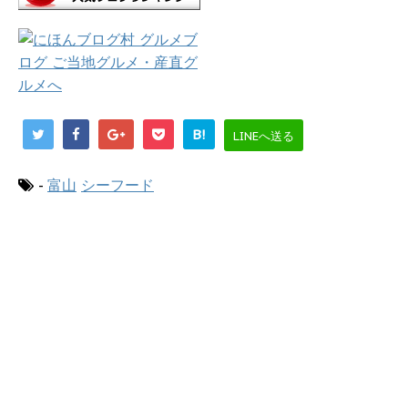
B!
LINEへ送る
-
富山
シーフード