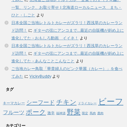
一覧、リンク、お取り寄せ | 北海道ローカルニュース まち・
ひと・しごと
より
日本全国ご当地レトルトカレーがズラリ！西浅草のカレーラン
ド訪問！
に
ギターの弦にアンコまで…最近の自販機が斜め上に
進化してた - おもしろ動画 イイネ！
より
日本全国ご当地レトルトカレーがズラリ！西浅草のカレーラン
ド訪問！
に
ギターの弦にアンコまで…最近の自販機が斜め上に
進化してた - あんなことこんなこと
より
ご当地カレー鳥取「華貴婦人のピンク華麗（カレー）」を食べ
てみた
に
VickyBuddy
より
タグ
ビーフ
チキン
シーフード
キーマカレー
ドライカレー
野菜
ポーク
フルーツ
激辛
福神漬
限定
馬肉
鹿肉
カテゴリー